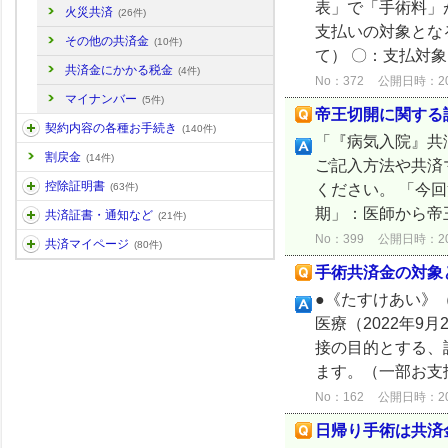
表」で「手術料」
火災共済
(26件)
支払いの対象とな
その他の共済金
(10件)
て） 〇：支払対象
共済金にかかる税金
(4件)
No：372
公開日時：2025
マイナンバー
(5件)
帝王切開に関する
契約内容の各種お手続き
(140件)
「『病気入院』共
割戻金
(14件)
ご記入方法や共済
控除証明書
ください。 「今
(63件)
期」：医師から帝
共済証書・通知など
(21件)
No：399
公開日時：2026
共済マイページ
(80件)
手術共済金の対象
●《たすけあい》（
医療（2022年9
接の目的とする、
ます。（一部お支払
No：162
公開日時：2024
日帰り手術は共済