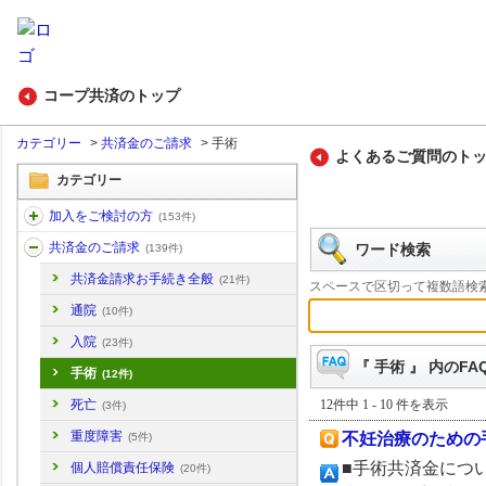
コープ共済のトップ
カテゴリー
>
共済金のご請求
>
手術
よくあるご質問のト
カテゴリー
加入をご検討の方
(153件)
共済金のご請求
ワード検索
(139件)
共済金請求お手続き全般
(21件)
スペースで区切って複数語検
通院
(10件)
入院
(23件)
『 手術 』 内のFA
手術
(12件)
12件中 1 - 10 件を表示
死亡
(3件)
重度障害
不妊治療のための
(5件)
■手術共済金につ
個人賠償責任保険
(20件)