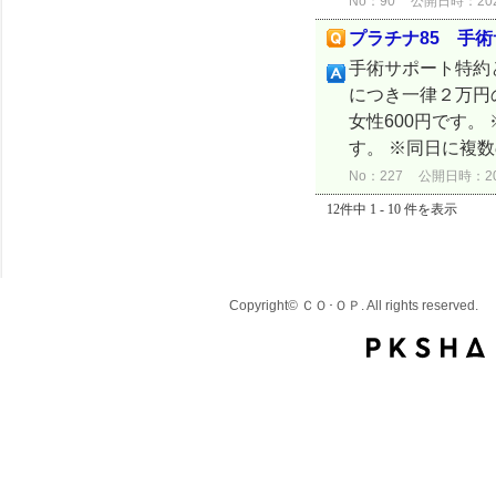
No：90
公開日時：2024/
プラチナ85 手
手術サポート特約
につき一律２万円
女性600円です
す。 ※同日に複数
No：227
公開日時：2024
12件中 1 - 10 件を表示
Copyright© ＣＯ･ＯＰ. All rights reserved.