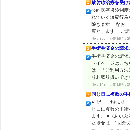
放射線治療を受け
公的医療保険制度
れている診療行為
除きます。 なお
度とします。 ご請求は
No：396
公開日時：2024
手術共済金の請求
手術共済金の請求
マイページはこち
は、「ご利用方法
りお取り扱いできな
No：142
公開日時：2024
同じ日に複数の手
●《たすけあい》
じ日に複数の手術
ます。 ●《あい
た場合は、1回分の