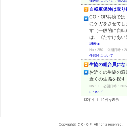
任保険について
,
個人
自転車保険は取り
CO・OP共済で
にケガをさせてし
す（一般的に自転
は、《たすけあい
細表示
No：250
公開日時：2024
任保険について
生協の組合員にな
お近くの生協の窓
近くの生協を探す
No：1
公開日時：2024/0
について
132件中 1 - 10 件を表示
Copyright© ＣＯ･ＯＰ. All rights reserved.