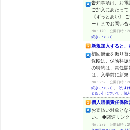
告知事項は、お電
ご加入にあたって
《ずっとあい》 
ー）までお問い合
No：170
公開日時：2024
続きについて
新規加入すると、
初回掛金を振り替
保険は、保険料振
の特約は、責任開
は、入学前に新規
No：252
公開日時：2024
続きについて
,
《たす
とあい》について
,
個
個人賠償責任保険
お支払い対象とな
い。 ◆関連リン
No：279
公開日時：2024