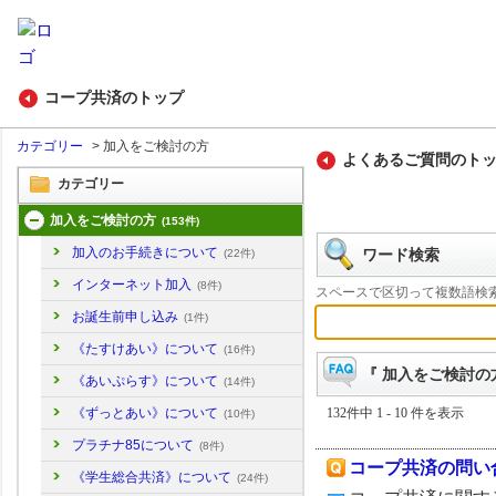
コープ共済のトップ
カテゴリー
>
加入をご検討の方
よくあるご質問のト
カテゴリー
加入をご検討の方
(153件)
加入のお手続きについて
ワード検索
(22件)
インターネット加入
(8件)
スペースで区切って複数語検
お誕生前申し込み
(1件)
《たすけあい》について
(16件)
『 加入をご検討の方
《あいぷらす》について
(14件)
132件中 1 - 10 件を表示
《ずっとあい》について
(10件)
プラチナ85について
(8件)
コープ共済の問い
《学生総合共済》について
(24件)