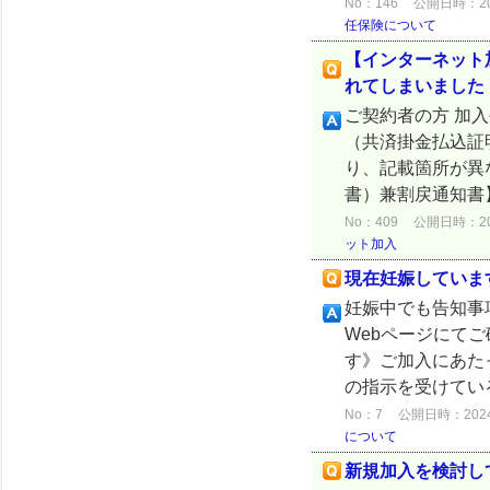
No：146
公開日時：2024
任保険について
【インターネット
れてしまいました
ご契約者の方 加
（共済掛金払込証
り、記載箇所が異
書）兼割戻通知書】
No：409
公開日時：2024
ット加入
現在妊娠していま
妊娠中でも告知事
Webページにて
す》ご加入にあた
の指示を受けてい
No：7
公開日時：2024/0
について
新規加入を検討し