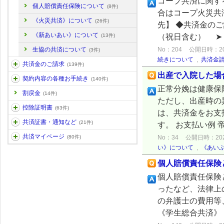
コープ共済に関す
個人賠償責任保険について
(8件)
合はコープ火災共
《火災共済》について
(26件)
先】 ◆共済金のご請
《新あいあい》について
（祝日含む） ➤ 
(13件)
No：204
公開日時：2025
生協の共済について
(3件)
続きについて
,
共済金
共済金のご請求
(139件)
出産で入院した場
契約内容の各種お手続き
(140件)
正常分娩は健康保
割戻金
(14件)
ただし、出産時の
控除証明書
(63件)
は、共済金をお支
共済証書・通知など
(21件)
す。 お支払い例 
共済マイページ
No：34
公開日時：2024/
(80件)
い》について
,
《あい
個人賠償責任保険
個人賠償責任保険
ったなど、法律上
の弁護士の費用等
《学生総合共済》