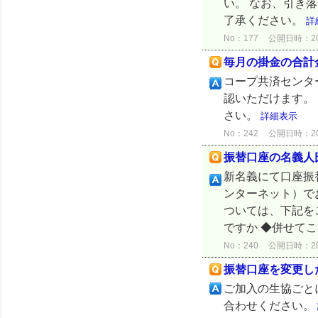
い。 なお、引き
了承ください。
詳
No：177
公開日時：2024
毎月の掛金の合計
コープ共済センタ
認いただけます。
さい。
詳細表示
No：242
公開日時：2024
振替口座の名義人
新名義にて口座振
ンターネット）で
ついては、下記を
ですか ◆併せてこ
No：240
公開日時：2026
振替口座を変更し
ご加入の生協ごと
合わせください。