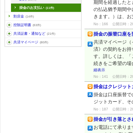
期間を経過したと
掛金のお支払い
(11件)
の払込猶予期間中
きます。）は、お
割戻金
(14件)
No：166
公開日時：2024
控除証明書
(63件)
掛金の振替口座を
共済証書・通知など
(21件)
共済マイページ（
共済マイページ
(80件)
済》の契約をお持
す。詳しくは、「
続きをご希望の場
細表示
No：141
公開日時：2024
掛金はクレジット
掛金は口座振替で
ジットカード、そ
No：187
公開日時：2024
掛金が引き落とさ
お電話にて承りま