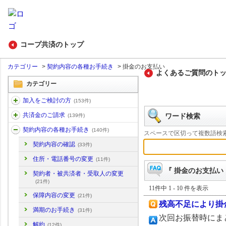
コープ共済のトップ
カテゴリー
>
契約内容の各種お手続き
>
掛金のお支払い
よくあるご質問のト
カテゴリー
加入をご検討の方
(153件)
共済金のご請求
ワード検索
(139件)
契約内容の各種お手続き
(140件)
スペースで区切って複数語検
契約内容の確認
(33件)
住所・電話番号の変更
(11件)
『 掛金のお支払い 
契約者・被共済者・受取人の変更
(21件)
11件中 1 - 10 件を表示
保障内容の変更
(21件)
残高不足により掛
満期のお手続き
(31件)
次回お振替時にま
解約
(12件)