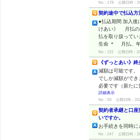
No：178
公開日時：2024
契約途中で払込方
●払込期間 加入
けあい》 月払の
払を取り扱ってい
生命 ＊ 月払、年
No：115
公開日時：2024
《ずっとあい》終
減額は可能です。
でしか減額ができ
必要です（新たに
詳細表示
No：50
公開日時：2024/
契約者承継と口座
いですか。
お手続きを同時に
No：247
公開日時：2024