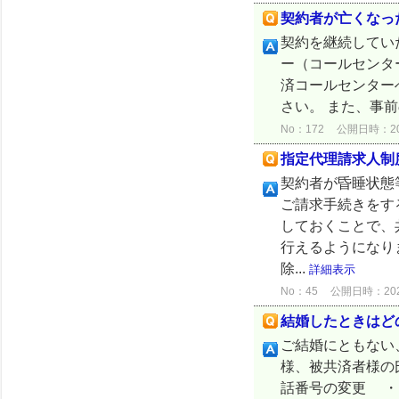
契約者が亡くなっ
契約を継続してい
ー（コールセンタ
済コールセンター
さい。 また、事前
No：172
公開日時：2024
指定代理請求人制
契約者が昏睡状態
ご請求手続きをす
しておくことで、
行えるようになり
除...
詳細表示
No：45
公開日時：2024/
結婚したときはど
ご結婚にともない
様、被共済者様の
話番号の変更 ・