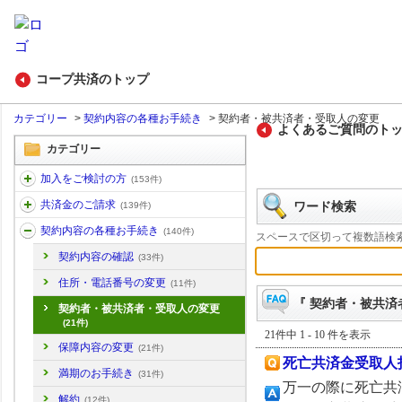
コープ共済のトップ
カテゴリー
>
契約内容の各種お手続き
>
契約者・被共済者・受取人の変更
よくあるご質問のト
カテゴリー
加入をご検討の方
(153件)
共済金のご請求
ワード検索
(139件)
契約内容の各種お手続き
(140件)
スペースで区切って複数語検
契約内容の確認
(33件)
住所・電話番号の変更
(11件)
『 契約者・被共済
契約者・被共済者・受取人の変更
(21件)
21件中 1 - 10 件を表示
保障内容の変更
(21件)
死亡共済金受取人
満期のお手続き
(31件)
万一の際に死亡共
解約
(12件)