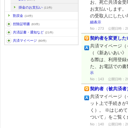
お、死亡共済金受
掛金のお支払い
(11件)
お支払いします。
の受取人にしたい
割戻金
(14件)
細表示
控除証明書
(63件)
No：273
公開日時：2024
共済証書・通知など
(21件)
契約者を変更した
共済マイページ
(80件)
共済マイページ（
（《新あいあい》
る際は、利用登録
た、お電話での書
示
No：143
公開日時：2024
契約者（被共済者
共済マイページ（
ット上で手続きが
く）。 ※はじめ
ついて」をご覧く
No：140
公開日時：2024