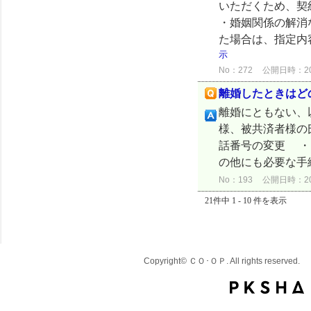
いただくため、契
・婚姻関係の解消
た場合は、指定内
示
No：272
公開日時：2024
離婚したときはど
離婚にともない、
様、被共済者様の
話番号の変更 ・
の他にも必要な手
No：193
公開日時：2024
21件中 1 - 10 件を表示
Copyright© ＣＯ･ＯＰ. All rights reserved.