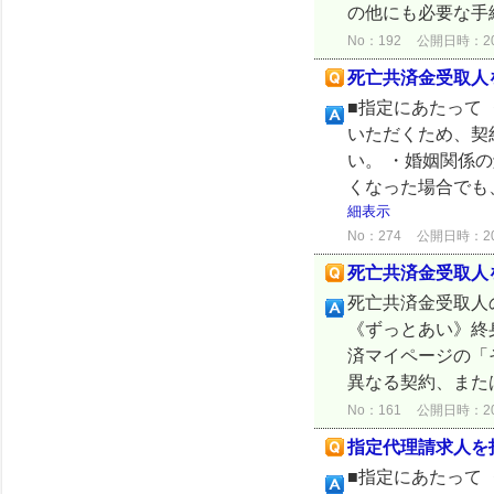
の他にも必要な手続
No：192
公開日時：2024
死亡共済金受取人
■指定にあたって
いただくため、契
い。 ・婚姻関係
くなった場合でも
細表示
No：274
公開日時：2024
死亡共済金受取人
死亡共済金受取人
《ずっとあい》終
済マイページの「
異なる契約、また
No：161
公開日時：2024
指定代理請求人を
■指定にあたって