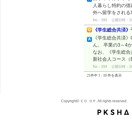
人暮らし特約の借
外へ留学をされる
No：395
公開日時：2024
《学生総合共済》
《学生総合共済》
ん。 卒業の3～
なお、《学生総合
新社会人コース（B
No：394
公開日時：2024
21件中 1 - 10 件を表示
Copyright© ＣＯ･ＯＰ. All rights reserved.