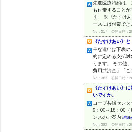
先進医療特約は、
も付帯することが
す。 ※《たすけあ
ースには付帯できま
No：217
公開日時：2024
《たすけあい》と
主な違いは下表の
約に定める支払対
ります。 その他
費用共済金」「ここ
No：383
公開日時：2026
《たすけあい》に
いですか。
コープ共済センター
9：00～18：0
ンスのご案内
詳細
No：382
公開日時：2026