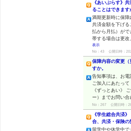
《あいぷらす》共
ることはできます
満期更新時に保障
共済金額を下げる
払から月払）がで
帯する場合は更改
表示
No：43
公開日時：2024/
保障内容の変更（
すか。
告知事項は、お電
ご加入にあたって
《ずっとあい》 
ー）までお問い合
No：267
公開日時：2024
《学生総合共済》
合、共済・保険の
留学中や休学中で