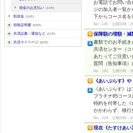
お電話でお問い合
掛金のお支払い
(11件)
ジの加入者一覧か
下からコース名を選
割戻金
(14件)
No：145
公開日時：2024
控除証明書
(63件)
保障額の増額・減
共済証書・通知など
(21件)
書類でのお手続き
共済マイページ
(80件)
共済センター（コ
あたってご注意い
質問（告知事項）に
No：182
公開日時：2024
《あいぷらす》や
《あいぷらす》は
プラチナ85コー
特約を付帯した《
かかわらず、移行先
No：218
公開日時：2024
現在《たすけあい