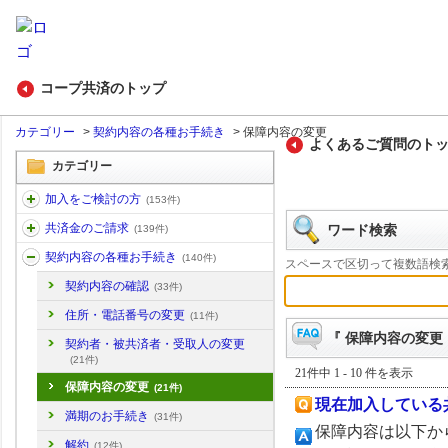
コープ共済のトップ
カテゴリー
>
契約内容の各種お手続き
>
保障内容の変更
よくあるご質問のト
カテゴリー
加入をご検討の方
(153件)
共済金のご請求
ワード検索
(139件)
契約内容の各種お手続き
(140件)
スペースで区切って複数語検
契約内容の確認
(33件)
住所・電話番号の変更
(11件)
『 保障内容の変更 
契約者・被共済者・受取人の変更
(21件)
21件中 1 - 10 件を表示
保障内容の変更
(21件)
現在加入している
満期のお手続き
(31件)
保障内容は以下か
解約
(12件)