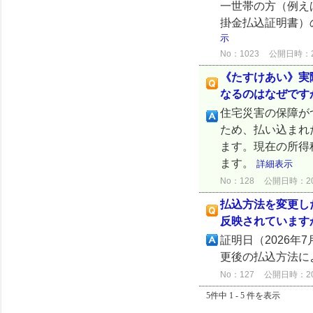
一世帯の方（例え
掛金払込証明書）
示
No：1023
公開日時：202
《たすけあい》実
なるのはなぜです
住宅災害の保障が
ため、払い込まれ
ます。現在の所得
ます。
詳細表示
No：128
公開日時：2024
払込方法を変更し
反映されています
証明日（2026
更後の払込方法に
No：127
公開日時：2026
5件中 1 - 5 件を表示