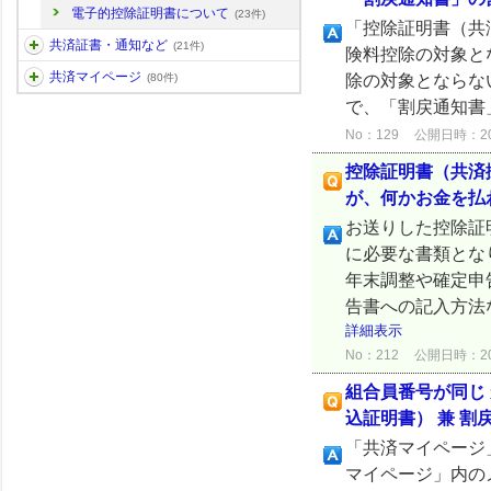
電子的控除証明書について
(23件)
「控除証明書（共
共済証書・通知など
(21件)
険料控除の対象と
共済マイページ
除の対象とならな
(80件)
で、「割戻通知書
No：129
公開日時：2024
控除証明書（共済
が、何かお金を払
お送りした控除証
に必要な書類とな
年末調整や確定申
告書への記入方法
詳細表示
No：212
公開日時：2026
組合員番号が同じ
込証明書） 兼 
「共済マイページ
マイページ」内の