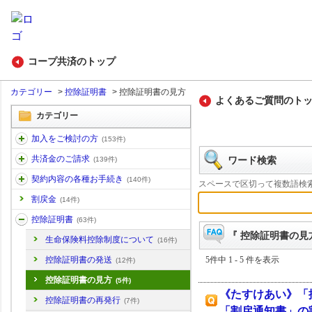
コープ共済のトップ
カテゴリー
>
控除証明書
>
控除証明書の見方
よくあるご質問のト
カテゴリー
加入をご検討の方
(153件)
共済金のご請求
ワード検索
(139件)
契約内容の各種お手続き
(140件)
スペースで区切って複数語検
割戻金
(14件)
控除証明書
(63件)
『 控除証明書の見方
生命保険料控除制度について
(16件)
5件中 1 - 5 件を表示
控除証明書の発送
(12件)
控除証明書の見方
(5件)
《たすけあい》「
控除証明書の再発行
(7件)
「割戻通知書」の