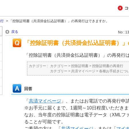
コ
発行
>
「控除証明書（共済掛金払込証明書）」の再発行はできますか。
戻る
No : 1
「控除証明書（共済掛金払込証明書）」
「控除証明書（共済掛金払込証明書）」の再発行
カテゴリー :
カテゴリー
>
控除証明書
>
控除証明書の再発行
カテゴリー
>
共済マイページ
>
各種お手続きにつ
回答
「
共済マイページ
」、またはお電話での再発行申
※お手元に届くまで、1週間～10日程度いただき
なお、当年度の控除証明書は電子データ（XMLフ
ることが可能です。
ご希望の方は、「
共済マイページ
」または「
マイ