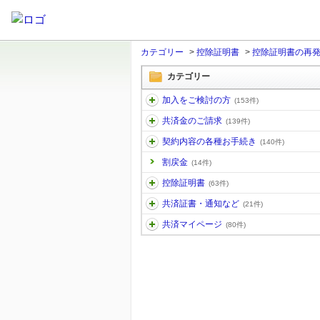
カテゴリー
>
控除証明書
>
控除証明書の再
カテゴリー
加入をご検討の方
(153件)
共済金のご請求
(139件)
契約内容の各種お手続き
(140件)
割戻金
(14件)
控除証明書
(63件)
共済証書・通知など
(21件)
共済マイページ
(80件)