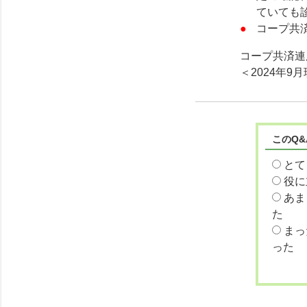
ていても
コープ共
コープ共済連
＜2024年9
このQ
とて
役に
あま
た
まっ
った