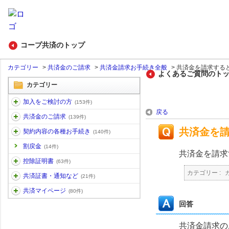
コープ共済のトップ
カテゴリー
>
共済金のご請求
>
共済金請求お手続き全般
>
共済金を請求すると
よくあるご質問のト
カテゴリー
加入をご検討の方
(153件)
戻る
共済金のご請求
(139件)
共済金を
契約内容の各種お手続き
(140件)
割戻金
(14件)
共済金を請求
控除証明書
(63件)
カテゴリー :
共済証書・通知など
(21件)
共済マイページ
(80件)
回答
共済金請求の