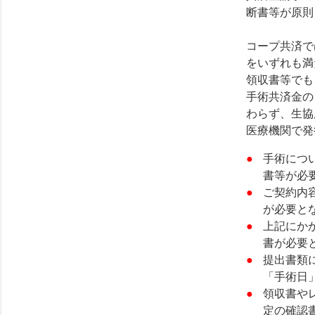
断書等が原則
コープ共済で
をいずれも満
領収書等でも
手術共済金の
わらず、生協
医療機関で
手術につ
書等が必
ご契約内
が必要と
上記にか
書が必要
提出書類
「手術日
領収書や
定の確認