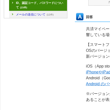
ID、認証コード、パスワードについ
て
(15件)
メールの送信について
(12件)
回答
共済マイペー
響している場
【スマートフ
OSのバージ
新バージョン
iOS（App st
iPhoneやi
Android（Go
Android
※バージョン
あることが表