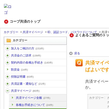
コープ共済のトップ
カテゴリー
>
共済マイページ
>
ID、認証コード、パスワードについて
>
共済
よくあるご質問のト
カテゴリー
加入をご検討の方
(153件)
戻る
共済金のご請求
(139件)
共済マイ
契約内容の各種お手続き
(140件)
ばよいで
割戻金
(14件)
控除証明書
(63件)
共済マイペー
共済証書・通知など
(21件)
か。
共済マイページ
(80件)
カテゴリー :
共済マイページ全般
(27件)
各種お手続きについて
(24件)