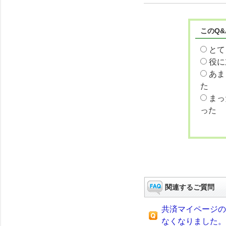
このQ
とて
役に
あま
た
まっ
った
関連するご質問
共済マイページの
なくなりました。