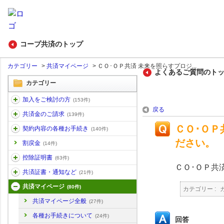
コープ共済のトップ
カテゴリー
>
共済マイページ
>
ＣＯ･ＯＰ共済 未来を照らすプロジ...
よくあるご質問のト
カテゴリー
加入をご検討の方
(153件)
戻る
共済金のご請求
(139件)
ＣＯ･ＯＰ
契約内容の各種お手続き
(140件)
ださい。
割戻金
(14件)
控除証明書
(63件)
ＣＯ･ＯＰ共
共済証書・通知など
(21件)
共済マイページ
(80件)
カテゴリー :
共済マイページ全般
(27件)
各種お手続きについて
(24件)
回答