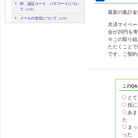
ID、認証コード、パスワードについ
て
(15件)
最新の集計金
メールの送信について
(12件)
共済マイペー
会が20円を
※この取り組
ただくことで
です。ご契約
このQ
とて
役に
あま
た
まっ
った