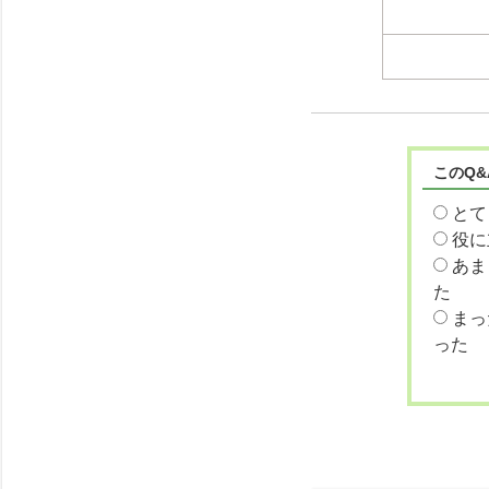
このQ
とて
役に
あま
た
まっ
った