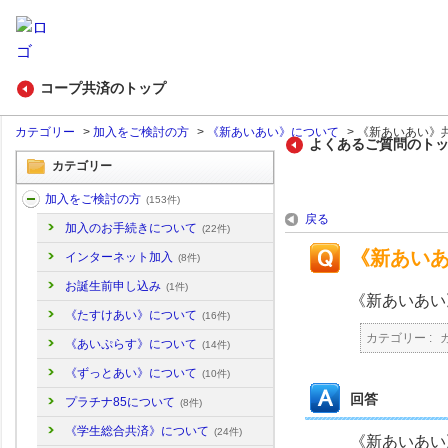
コープ共済のトップ
カテゴリー
>
加入をご検討の方
>
《新あいあい》について
>
《新あいあい》
よくあるご質問のト
カテゴリー
加入をご検討の方
(153件)
戻る
加入のお手続きについて
(22件)
《新あい
インターネット加入
(8件)
お誕生前申し込み
(1件)
《新あいあい
《たすけあい》について
(16件)
カテゴリー :
《あいぷらす》について
(14件)
《ずっとあい》について
(10件)
回答
プラチナ85について
(8件)
《学生総合共済》について
(24件)
《新あいあい