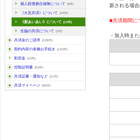
個人賠償責任保険について
(8件)
新される場合
《火災共済》について
(26件)
■共済期間に
《新あいあい》について
(13件)
生協の共済について
(3件)
・加入時また
共済金のご請求
(139件)
契約内容の各種お手続き
(140件)
割戻金
(14件)
控除証明書
(63件)
共済証書・通知など
(21件)
共済マイページ
(80件)