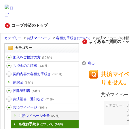
コープ共済のトップ
カテゴリー
>
共済マイページ
>
各種お手続きについて
>
共済マイページの利用
よくあるご質問のト
カテゴリー
加入をご検討の方
(153件)
戻る
共済金のご請求
(139件)
共済マイ
契約内容の各種お手続き
(140件)
りません
割戻金
(14件)
控除証明書
(63件)
共済マイペー
共済証書・通知など
(21件)
カテゴリー :
共済マイページ
(80件)
共済マイページ全般
(27件)
各種お手続きについて
(24件)