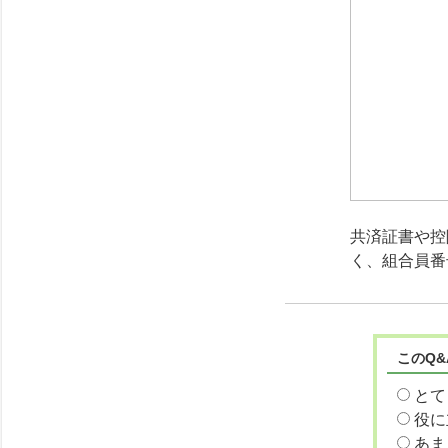
共済証書や控
く、組合員番
このQ
とて
役に
あま