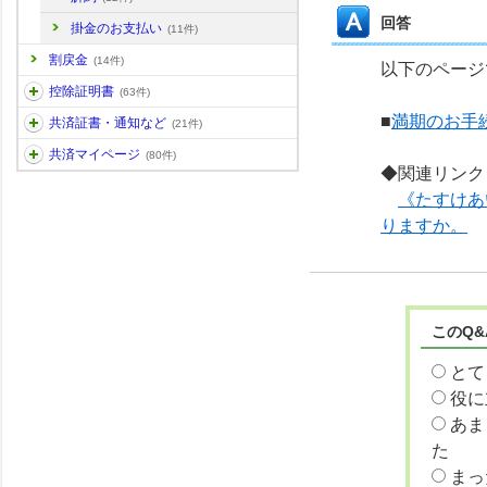
回答
掛金のお支払い
(11件)
割戻金
(14件)
以下のページ
控除証明書
(63件)
■
満期のお手
共済証書・通知など
(21件)
共済マイページ
(80件)
◆関連リンク
《たすけあ
りますか。
このQ
とて
役に
あま
た
まっ