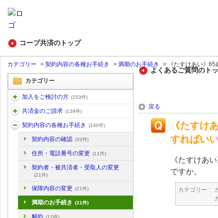
コープ共済のトップ
カテゴリー
>
契約内容の各種お手続き
>
満期のお手続き
>
《たすけあい》65歳
よくあるご質問のト
カテゴリー
加入をご検討の方
(153件)
戻る
共済金のご請求
(139件)
《たすけあ
契約内容の各種お手続き
(140件)
すればい
契約内容の確認
(33件)
住所・電話番号の変更
(11件)
《たすけあい
契約者・被共済者・受取人の変更
ですか。
(21件)
保障内容の変更
(21件)
カテゴリー :
満期のお手続き
(31件)
解約
(12件)