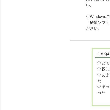
い。
※Windo
解凍ソフト
ださい。
このQ
とて
役に
あま
た
まっ
った