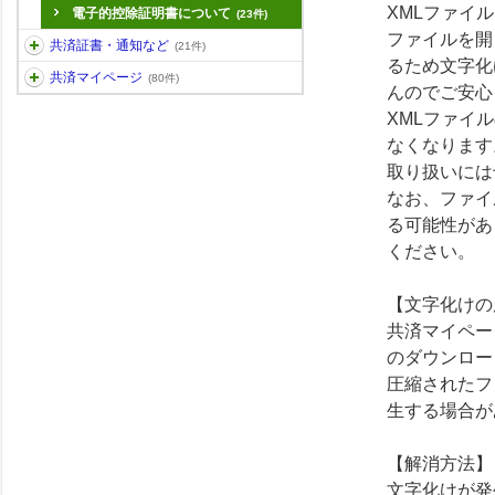
XMLファイ
電子的控除証明書について
(23件)
ファイルを開
共済証書・通知など
(21件)
るため文字化
共済マイページ
(80件)
んのでご安心
XMLファイ
なくなります
取り扱いには
なお、ファイ
る可能性があ
ください。
【文字化けの
共済マイペー
のダウンロー
圧縮されたフ
生する場合が
【解消方法】
文字化けが発