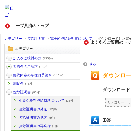
コープ共済のトップ
カテゴリー
>
控除証明書
>
電子的控除証明書について
>
ダウンロードした電子
よくあるご質問のト
カテゴリー
加入をご検討の方
(153件)
戻る
共済金のご請求
(139件)
ダウンロ
契約内容の各種お手続き
(140件)
割戻金
(14件)
ダウンロード
控除証明書
(63件)
生命保険料控除制度について
(16件)
カテゴリー :
控除証明書の発送
(12件)
控除証明書の見方
(5件)
回答
控除証明書の再発行
(7件)