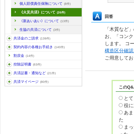
個人賠償責任保険について
(8件)
《火災共済》について
(26件)
回答
《新あいあい》について
(13件)
「木質など」
生協の共済について
(3件)
お、「コンク
共済金のご請求
(139件)
します。 コ
契約内容の各種お手続き
(140件)
構造区分確認
割戻金
(14件)
ご用意してお
控除証明書
(63件)
共済証書・通知など
(21件)
共済マイページ
(80件)
このQ
とて
役に
あま
た
まっ