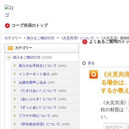
コープ共済のトップ
カテゴリー
>
加入をご検討の方
>
《火災共済》について
>
《火災共済》建物構
よくあるご質問のト
カテゴリー
加入をご検討の方
(153件)
戻る
加入のお手続きについて
(22件)
《火災共
インターネット加入
(8件)
る場合は
お誕生前申し込み
(1件)
するか教
《たすけあい》について
(16件)
《あいぷらす》について
(14件)
《火災共済》
《ずっとあい》について
(10件)
柱の材質は「
プラチナ85について
い。
(8件)
《学生総合共済》について
(24件)
カテゴリー :