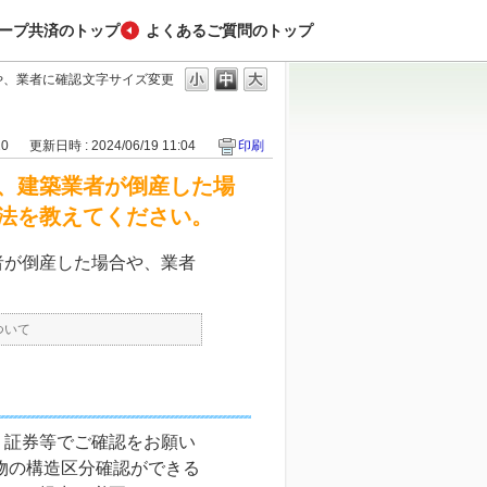
ープ共済のトップ
よくあるご質問のトップ
や、業者に確認
文字サイズ変更
20
更新日時 : 2024/06/19 11:04
印刷
、建築業者が倒産した場
法を教えてください。
者が倒産した場合や、業者
。
ついて
）証券等でご確認をお願い
物の構造区分確認ができる