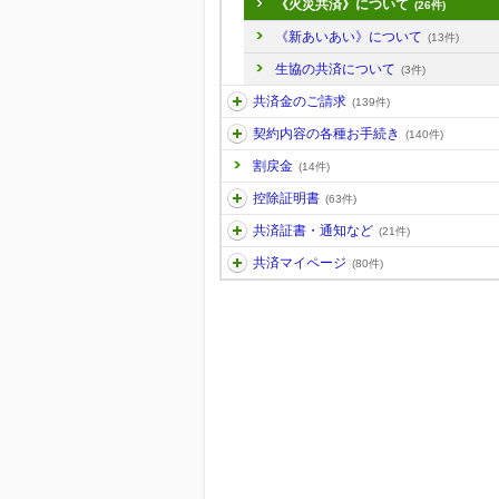
《火災共済》について
(26件)
《新あいあい》について
(13件)
生協の共済について
(3件)
共済金のご請求
(139件)
契約内容の各種お手続き
(140件)
割戻金
(14件)
控除証明書
(63件)
共済証書・通知など
(21件)
共済マイページ
(80件)