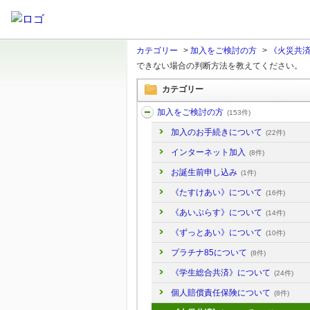
カテゴリー
>
加入をご検討の方
>
《火災共
できない場合の判断方法を教えてください。
カテゴリー
加入をご検討の方
(153件)
加入のお手続きについて
(22件)
インターネット加入
(8件)
お誕生前申し込み
(1件)
《たすけあい》について
(16件)
《あいぷらす》について
(14件)
《ずっとあい》について
(10件)
プラチナ85について
(8件)
《学生総合共済》について
(24件)
個人賠償責任保険について
(8件)