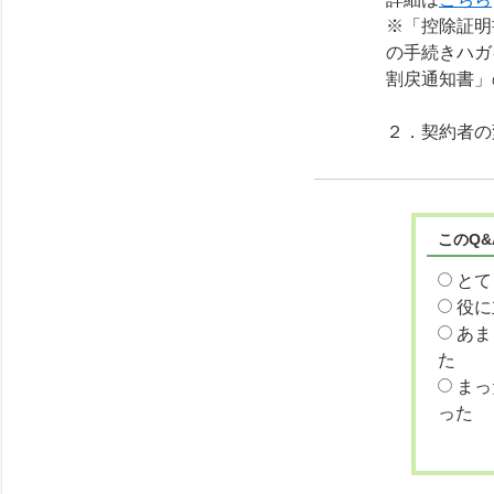
※「控除証明
の手続きハガ
割戻通知書」
２．契約者の
このQ
とて
役に
あま
た
まっ
った