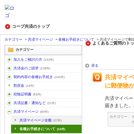
コープ共済のトップ
カテゴリー
>
共済マイページ
>
各種お手続きについて
>
共済マイページで郵送
よくあるご質問のト
カテゴリー
加入をご検討の方
(153件)
戻る
共済金のご請求
(139件)
共済マイ
契約内容の各種お手続き
(140件)
に郵便物
割戻金
(14件)
控除証明書
(63件)
共済マイペー
共済証書・通知など
(21件)
届きました。
共済マイページ
(80件)
カテゴリー :
共済マイページ全般
(27件)
各種お手続きについて
(24件)