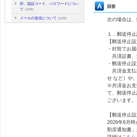
ID、認証コード、パスワードについ
回答
て
(15件)
メールの送信について
(12件)
次の場合は、
１．郵送停止
【郵送停止設
・封筒でお届
共済証書、
・郵送停止設
共済金支払
せ など）や
※共済金お支
て、郵送停止
ございます。
【郵送停止設
2026年6
割戻通知書」
詳細は
こちら