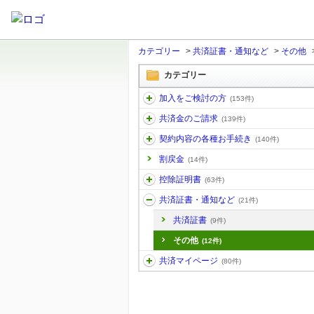
カテゴリー
>
共済証書・通知など
>
その他
カテゴリー
加入をご検討の方
(153件)
共済金のご請求
(139件)
契約内容の各種お手続き
(140件)
割戻金
(14件)
控除証明書
(63件)
共済証書・通知など
(21件)
共済証書
(9件)
その他
(12件)
共済マイページ
(80件)