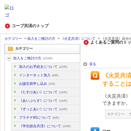
コープ共済のトップ
カテゴリー
>
加入をご検討の方
>
《火災共済》について
>
《火災共済》自分が
よくあるご質問のト
カテゴリー
加入をご検討の方
(153件)
戻る
加入のお手続きについて
(22件)
《火災共
インターネット加入
(8件)
すること
お誕生前申し込み
(1件)
《たすけあい》について
(16件)
《火災共済》
《あいぷらす》について
(14件)
できますか。
《ずっとあい》について
(10件)
カテゴリー :
プラチナ85について
(8件)
《学生総合共済》について
(24件)