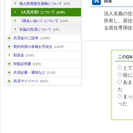
回答
個人賠償責任保険について
(8件)
《火災共済》について
(26件)
法人名義の住
所有し、居住
《新あいあい》について
(13件)
る居住専用住
生協の共済について
(3件)
共済金のご請求
(139件)
契約内容の各種お手続き
(140件)
割戻金
(14件)
このQ
控除証明書
(63件)
とて
共済証書・通知など
(21件)
役に
共済マイページ
あま
(80件)
た
まっ
った