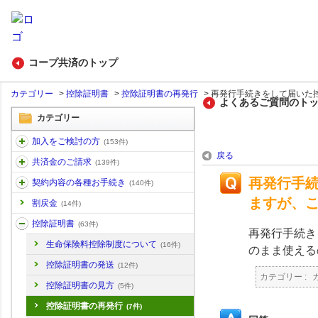
コープ共済のトップ
カテゴリー
>
控除証明書
>
控除証明書の再発行
>
再発行手続きをして届いた控除
よくあるご質問のト
カテゴリー
加入をご検討の方
(153件)
戻る
共済金のご請求
(139件)
再発行手
契約内容の各種お手続き
(140件)
ますが、
割戻金
(14件)
控除証明書
(63件)
再発行手続き
生命保険料控除制度について
(16件)
のまま使える
控除証明書の発送
(12件)
カテゴリー :
控除証明書の見方
(5件)
控除証明書の再発行
(7件)