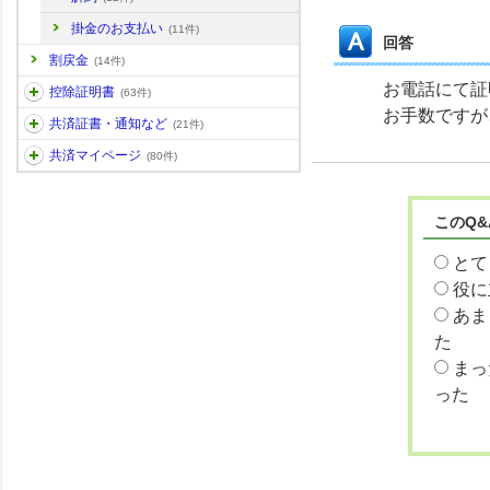
掛金のお支払い
(11件)
回答
割戻金
(14件)
お電話にて証
控除証明書
(63件)
お手数ですが
共済証書・通知など
(21件)
共済マイページ
(80件)
このQ
とて
役に
あま
た
まっ
った