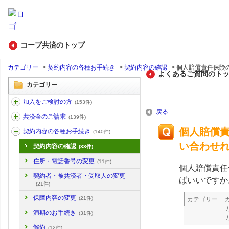
コープ共済のトップ
カテゴリー
>
契約内容の各種お手続き
>
契約内容の確認
>
個人賠償責任保険の
よくあるご質問のト
カテゴリー
加入をご検討の方
(153件)
戻る
共済金のご請求
(139件)
個人賠償
契約内容の各種お手続き
(140件)
い合わせ
契約内容の確認
(33件)
住所・電話番号の変更
(11件)
個人賠償責任
契約者・被共済者・受取人の変更
ばいいですか
(21件)
保障内容の変更
(21件)
カテゴリー :
満期のお手続き
(31件)
解約
(12件)