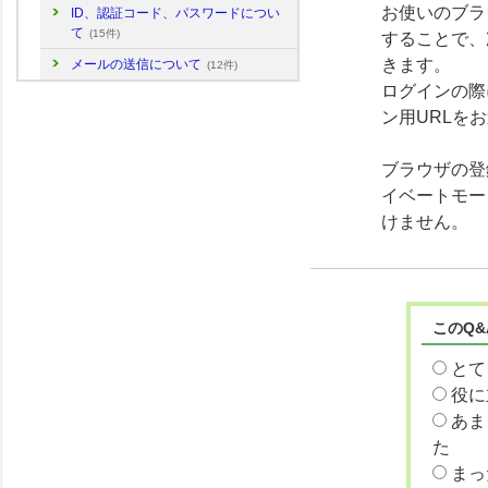
お使いのブラウ
ID、認証コード、パスワードについ
て
(15件)
することで、
きます。
メールの送信について
(12件)
ログインの際
ン用URLを
ブラウザの登録
イベートモー
けません。
このQ
とて
役に
あま
た
まっ