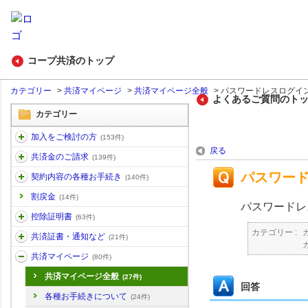
コープ共済のトップ
カテゴリー
>
共済マイページ
>
共済マイページ全般
>
パスワードレスログイ
よくあるご質問のト
カテゴリー
加入をご検討の方
(153件)
戻る
共済金のご請求
(139件)
パスワー
契約内容の各種お手続き
(140件)
割戻金
(14件)
パスワードレ
控除証明書
(63件)
カテゴリー :
共済証書・通知など
(21件)
共済マイページ
(80件)
共済マイページ全般
(27件)
回答
各種お手続きについて
(24件)