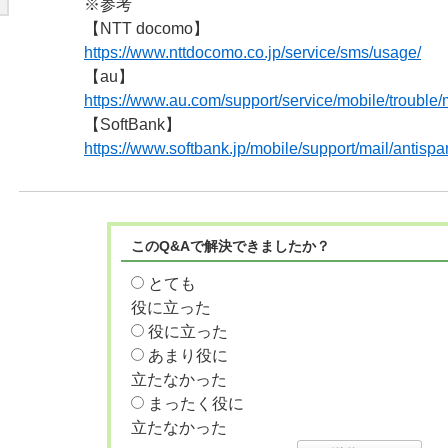
※参考
【NTT docomo】
https://www.nttdocomo.co.jp/service/sms/usage/
【au】
https://www.au.com/support/service/mobile/trouble/m
【SoftBank】
https://www.softbank.jp/mobile/support/mail/antis
このQ&Aで解決できましたか？
とても
役に立った
役に立った
あまり役に
立たなかった
まったく役に
立たなかった