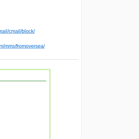
ail/cmail/block/
pam/mms/fromoversea/