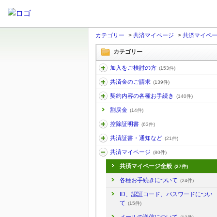
カテゴリー
>
共済マイページ
>
共済マイペ
カテゴリー
加入をご検討の方
(153件)
共済金のご請求
(139件)
契約内容の各種お手続き
(140件)
割戻金
(14件)
控除証明書
(63件)
共済証書・通知など
(21件)
共済マイページ
(80件)
共済マイページ全般
(27件)
各種お手続きについて
(24件)
ID、認証コード、パスワードについ
て
(15件)