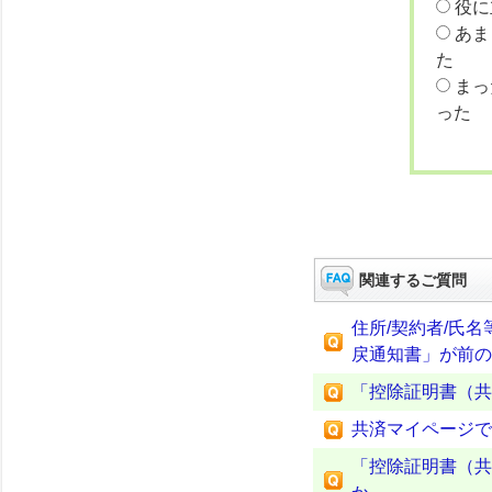
役に
あま
た
まっ
った
関連するご質問
住所/契約者/氏
戻通知書」が前の
「控除証明書（共
共済マイページで
「控除証明書（共