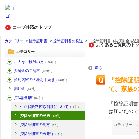
コープ共済のトップ
カテゴリー
>
控除証明書
>
控除証明書の発送
>
「控除証明書（共済掛金払込証明
よくあるご質問のト
カテゴリー
加入をご検討の方
(153件)
戻る
共済金のご請求
(139件)
「控除証明
契約内容の各種お手続き
(140件)
て、家族
割戻金
(14件)
控除証明書
(63件)
「控除証明書
生命保険料控除制度について
(16件)
は届いたので
控除証明書の発送
(12件)
カテゴリー :
控除証明書の見方
(5件)
控除証明書の再発行
(7件)