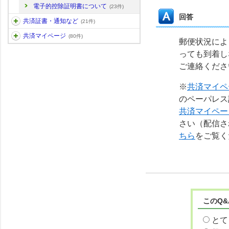
電子的控除証明書について
(23件)
回答
共済証書・通知など
(21件)
共済マイページ
(80件)
郵便状況によ
っても到着し
ご連絡くださ
※
共済マイペ
のペーパレス
共済マイペー
さい（配信さ
ちら
をご覧く
このQ
とて