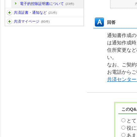
電子的控除証明書について
(23件)
共済証書・通知など
(21件)
共済マイページ
回答
(80件)
通知書作成の
は通知作成時
住所変更など
い。
なお、ご契約
お電話からご
共済センター
このQ
とて
役に
あま