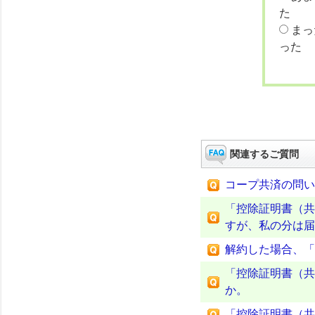
た
まっ
った
関連するご質問
コープ共済の問い
「控除証明書（共
すが、私の分は届
解約した場合、「
「控除証明書（共
か。
「控除証明書（共