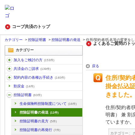
コープ共済のトップ
カテゴリー
>
控除証明書
>
控除証明書の発送
>
住所/契約者/氏名等の変更をした
よくあるご質問のト
カテゴリー
加入をご検討の方
(153件)
戻る
共済金のご請求
(139件)
住所/契約
契約内容の各種お手続き
(140件)
掛金払込証
割戻金
(14件)
きました
控除証明書
(63件)
生命保険料控除制度について
(16件)
住所/契約者
控除証明書の発送
(12件)
明書） 兼 
控除証明書の見方
ていますか。
(5件)
控除証明書の再発行
(7件)
カテゴリー :