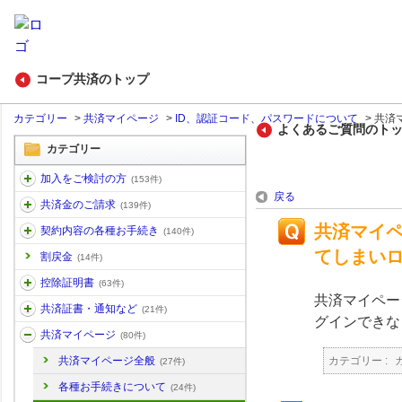
コープ共済のトップ
カテゴリー
>
共済マイページ
>
ID、認証コード、パスワードについて
>
共済
よくあるご質問のト
カテゴリー
加入をご検討の方
(153件)
戻る
共済金のご請求
(139件)
共済マイ
契約内容の各種お手続き
(140件)
てしまい
割戻金
(14件)
控除証明書
(63件)
共済マイペー
共済証書・通知など
(21件)
グインできな
共済マイページ
(80件)
カテゴリー :
共済マイページ全般
(27件)
各種お手続きについて
(24件)