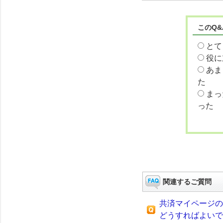
このQ
とて
役に
あま
た
まっ
った
関連するご質問
共済マイページの
どうすればよいで