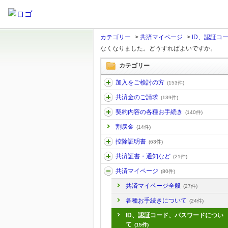
カテゴリー
>
共済マイページ
>
ID、認証コ
なくなりました。どうすればよいですか。
カテゴリー
加入をご検討の方
(153件)
共済金のご請求
(139件)
契約内容の各種お手続き
(140件)
割戻金
(14件)
控除証明書
(63件)
共済証書・通知など
(21件)
共済マイページ
(80件)
共済マイページ全般
(27件)
各種お手続きについて
(24件)
ID、認証コード、パスワードについ
て
(15件)