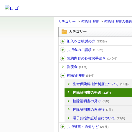
カテゴリー
>
控除証明書
>
控除証明書の発
カテゴリー
加入をご検討の方
(153件)
共済金のご請求
(139件)
契約内容の各種お手続き
(140件)
割戻金
(14件)
控除証明書
(63件)
生命保険料控除制度について
(16件)
控除証明書の発送
(12件)
控除証明書の見方
(5件)
控除証明書の再発行
(7件)
電子的控除証明書について
(23件)
共済証書・通知など
(21件)