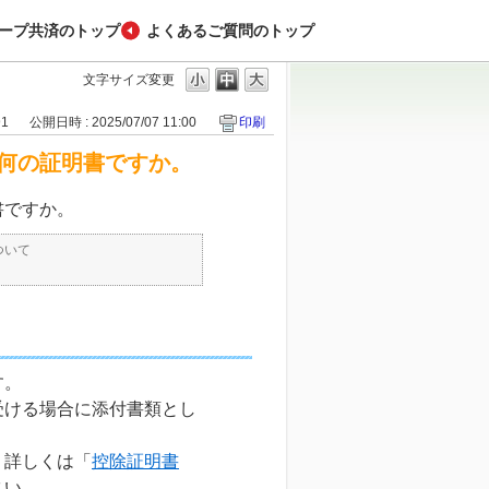
ープ共済のトップ
よくあるご質問のトップ
文字サイズ変更
91
公開日時 : 2025/07/07 11:00
印刷
何の証明書ですか。
書ですか。
ついて
す。
受ける場合に添付書類とし
、詳しくは「
控除証明書
さい。