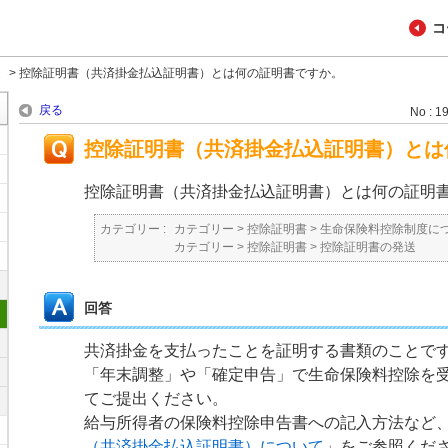
コ
送
>
控除証明書（共済掛金払込証明書）とは何の証明書ですか。
戻る
No : 1
控除証明書（共済掛金払込証明書）とは
控除証明書（共済掛金払込証明書）とは何の証明
カテゴリー :
カテゴリー
>
控除証明書
>
生命保険料控除制度に
カテゴリー
>
控除証明書
>
控除証明書の発送
回答
共済掛金を支払ったことを証明する書類のことで
「年末調整」や「確定申告」で生命保険料控除を
てご提出ください。
給与所得者の保険料控除申告書への記入方法など
（共済掛金払込証明書）について
」をご参照くだ