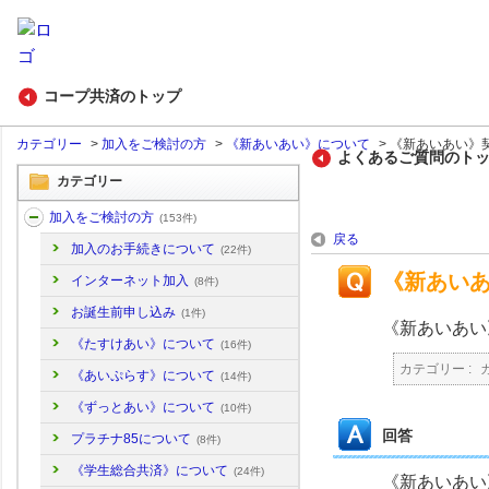
コープ共済のトップ
カテゴリー
>
加入をご検討の方
>
《新あいあい》について
>
《新あいあい》契
よくあるご質問のト
カテゴリー
加入をご検討の方
(153件)
戻る
加入のお手続きについて
(22件)
《新あい
インターネット加入
(8件)
お誕生前申し込み
(1件)
《新あいあい
《たすけあい》について
(16件)
カテゴリー :
《あいぷらす》について
(14件)
《ずっとあい》について
(10件)
回答
プラチナ85について
(8件)
《学生総合共済》について
(24件)
《新あいあい