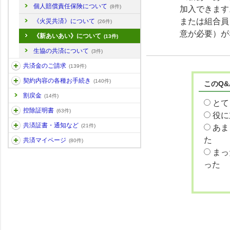
個人賠償責任保険について
(8件)
加入できます
または組合員
《火災共済》について
(26件)
意が必要）が
《新あいあい》について
(13件)
生協の共済について
(3件)
共済金のご請求
(139件)
契約内容の各種お手続き
(140件)
このQ
割戻金
(14件)
とて
控除証明書
(63件)
役に
共済証書・通知など
(21件)
あま
た
共済マイページ
(80件)
まっ
った