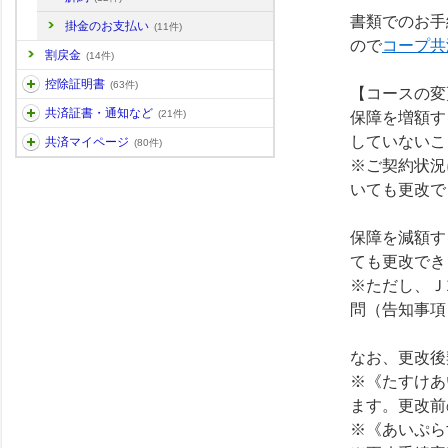
書類でのお手
掛金のお支払い
(11件)
ので
コープ共
割戻金
(14件)
控除証明書
(63件)
【コースの変
共済証書・通知など
(21件)
保障を増額す
していないこ
共済マイページ
(80件)
※ご契約状況
いても更改で
保障を減額す
ても更改でき
※ただし、Ｊ
問（告知事項
なお、更改後
※《たすけあ
ます。更改前
※《あいぷら