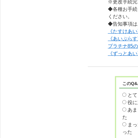
※更改手続完
◆各種お手続
ください。
◆告知事項は
《たすけあい
《あいぷらす
プラチナ85
《ずっとあい
このQ
とて
役に
あま
た
まっ
った