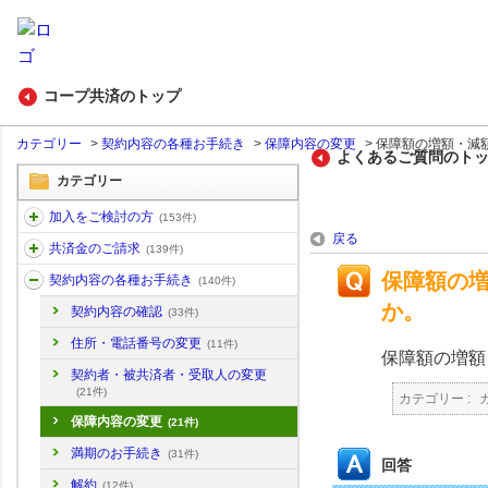
コープ共済のトップ
カテゴリー
>
契約内容の各種お手続き
>
保障内容の変更
>
保障額の増額・減額
よくあるご質問のト
カテゴリー
加入をご検討の方
(153件)
戻る
共済金のご請求
(139件)
保障額の
契約内容の各種お手続き
(140件)
か。
契約内容の確認
(33件)
住所・電話番号の変更
(11件)
保障額の増額
契約者・被共済者・受取人の変更
(21件)
カテゴリー :
保障内容の変更
(21件)
満期のお手続き
(31件)
回答
解約
(12件)