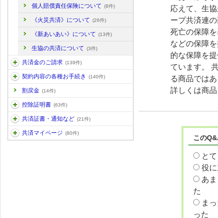
個人賠償責任保険について
(8件)
応えて、生協
ープ共済連の
《火災共済》について
(26件)
死亡の保障を
《新あいあい》について
(13件)
などの保障を
生協の共済について
(3件)
的な保障を提
共済金のご請求
(139件)
ています。 
契約内容の各種お手続き
(140件)
る商品ではあ
詳しくは商品
割戻金
(14件)
控除証明書
(63件)
共済証書・通知など
(21件)
共済マイページ
(80件)
このQ
とて
役に
あま
た
まっ
った