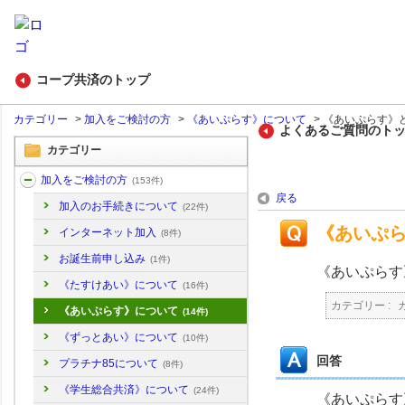
コープ共済のトップ
カテゴリー
>
加入をご検討の方
>
《あいぷらす》について
>
《あいぷらす》
よくあるご質問のト
カテゴリー
加入をご検討の方
(153件)
戻る
加入のお手続きについて
(22件)
《あいぷ
インターネット加入
(8件)
お誕生前申し込み
(1件)
《あいぷらす
《たすけあい》について
(16件)
カテゴリー :
《あいぷらす》について
(14件)
《ずっとあい》について
(10件)
回答
プラチナ85について
(8件)
《学生総合共済》について
(24件)
《あいぷらす