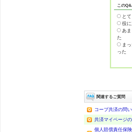
このQ
とて
役に
あま
た
まっ
った
関連するご質問
コープ共済の問い
共済マイページの
個人賠償責任保険