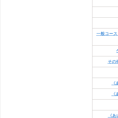
一般コース 
その
《
《
《あ