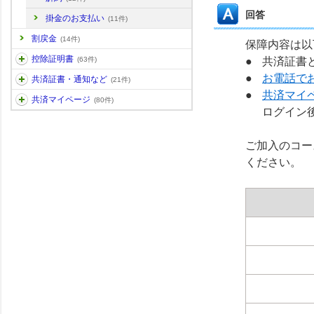
回答
掛金のお支払い
(11件)
割戻金
(14件)
保障内容は以
控除証明書
共済証書
(63件)
お電話で
共済証書・通知など
(21件)
共済マイ
共済マイページ
(80件)
ログイン
ご加入のコー
ください。