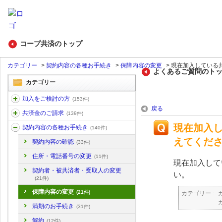
コープ共済のトップ
カテゴリー
>
契約内容の各種お手続き
>
保障内容の変更
>
現在加入している共
よくあるご質問のト
カテゴリー
加入をご検討の方
(153件)
戻る
共済金のご請求
(139件)
現在加入
契約内容の各種お手続き
(140件)
えてくだ
契約内容の確認
(33件)
住所・電話番号の変更
(11件)
現在加入して
契約者・被共済者・受取人の変更
い。
(21件)
保障内容の変更
(21件)
カテゴリー :
満期のお手続き
(31件)
解約
(12件)