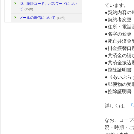
ID、認証コード、パスワードについ
ています。
て
(15件)
●契約内容の
メールの送信について
(12件)
●契約者変更
●住所・電話
●名字の変更
●死亡共済金
●掛金振替口
●共済金の請
●共済金振込
●控除証明書
●《あいぷら
●郵便物の受
●控除証明書
詳しくは、
「
なお、コープ
況・時期・ご