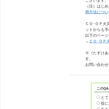
ございます。
（注）はじめ
用方法につい
ＣＯ･ＯＰ火
ットからも手
以下のページ
→
ＣＯ･ＯＰ
※《たすけあ
す。
お問い合わせ
このQ
とて
役に