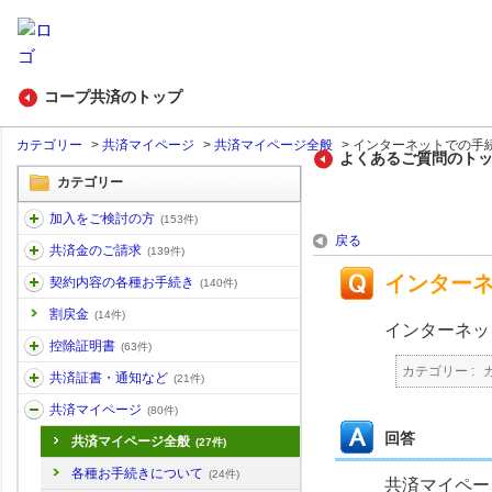
コープ共済のトップ
カテゴリー
>
共済マイページ
>
共済マイページ全般
>
インターネットでの手続
よくあるご質問のト
カテゴリー
加入をご検討の方
(153件)
戻る
共済金のご請求
(139件)
インター
契約内容の各種お手続き
(140件)
割戻金
(14件)
インターネッ
控除証明書
(63件)
カテゴリー :
共済証書・通知など
(21件)
共済マイページ
(80件)
回答
共済マイページ全般
(27件)
各種お手続きについて
(24件)
共済マイペー