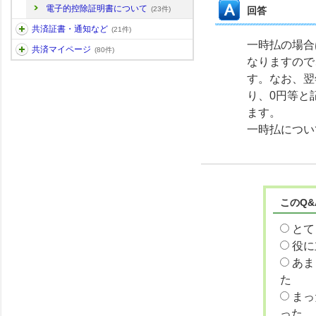
電子的控除証明書について
回答
(23件)
共済証書・通知など
(21件)
一時払の場合
共済マイページ
(80件)
なりますので
す。なお、翌
り、0円等と
ます。
一時払につい
このQ
とて
役に
あま
た
まっ
った