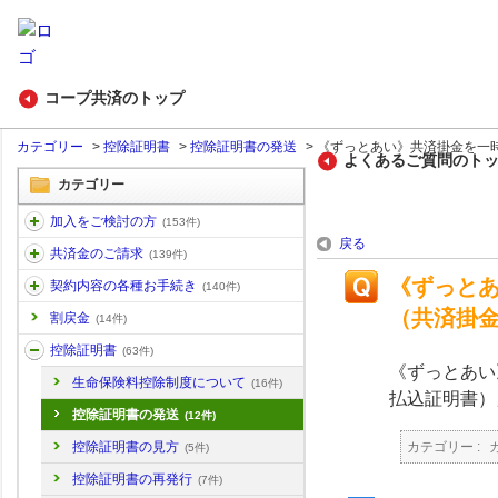
コープ共済のトップ
カテゴリー
>
控除証明書
>
控除証明書の発送
>
《ずっとあい》共済掛金を一時払
よくあるご質問のト
カテゴリー
加入をご検討の方
(153件)
戻る
共済金のご請求
(139件)
《ずっと
契約内容の各種お手続き
(140件)
（共済掛
割戻金
(14件)
控除証明書
(63件)
《ずっとあい
生命保険料控除制度について
(16件)
払込証明書）
控除証明書の発送
(12件)
カテゴリー :
控除証明書の見方
(5件)
控除証明書の再発行
(7件)