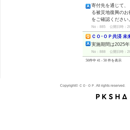
寄付先を通じて、
る被災地復興のお
をご確認ください
No：885
公開日時：2025
ＣＯ･ＯＰ共済 
実施期間は2025
No：888
公開日時：2025
50件中 41 - 50 件を表示
Copyright© ＣＯ･ＯＰ. All rights reserved.