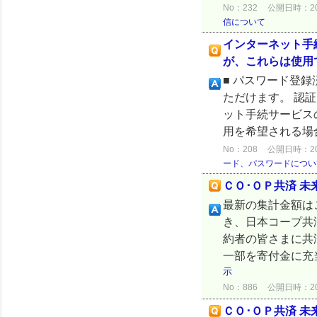
No：232
公開日時：2024
信について
インターネット手
が、これらは使用
■ パスワード登
ただけます。 認証
ット手続サービス
用を希望される場合
No：208
公開日時：2024
ード、パスワードについ
ＣＯ･ＯＰ共済 
最新の集計金額は
き、日本コープ共
約者の皆さまに共
一部を寄付金に充
示
No：886
公開日時：2025
ＣＯ･ＯＰ共済 