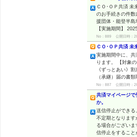
ＣＯ･ＯＰ共済 
のお手続きの件数
援団体・能登半島
【実施期間】 202
No：889
公開日時：2025
ＣＯ･ＯＰ共済 
実施期間中に、共
ります。 【対象の
《ずっとあい》割戻
（承継）届の書類取得 
No：887
公開日時：2025
共済マイページで
か。
送信停止ができる
不定期となります
る場合がございま
信停止をすることが