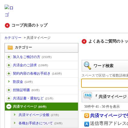
コープ共済のトップ
カテゴリー
>
共済マイページ
よくあるご質問のト
カテゴリー
加入をご検討の方
(153件)
共済金のご請求
ワード検索
(139件)
契約内容の各種お手続き
(140件)
スペースで区切って複数語検
割戻金
(14件)
控除証明書
(63件)
『 共済マイページ 
共済証書・通知など
(21件)
50件中 41 - 50 件を表示
共済マイページ
(80件)
共済マイページ全般
共済マイページで
(27件)
送信専用アドレス
各種お手続きについて
(24件)