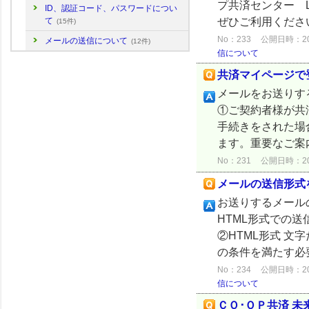
プ共済センター 
ID、認証コード、パスワードについ
ぜひご利用くださ
て
(15件)
No：233
公開日時：2024
メールの送信について
(12件)
信について
共済マイページで
メールをお送りす
①ご契約者様が共
手続きをされた場
ます。重要なご案
No：231
公開日時：2024
メールの送信形式
お送りするメール
HTML形式での
②HTML形式 
の条件を満たす必要
No：234
公開日時：2024
信について
ＣＯ･ＯＰ共済 