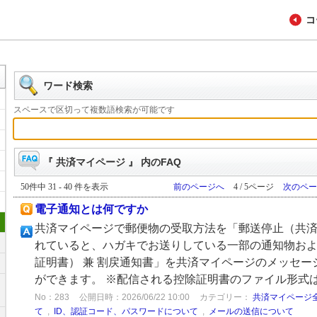
コ
ワード検索
スペースで区切って複数語検索が可能です
『 共済マイページ 』 内のFAQ
50件中 31 - 40 件を表示
前のページへ
4 / 5ページ
次のペー
電子通知とは何ですか
共済マイページで郵便物の受取方法を「郵送停止（共
れていると、ハガキでお送りしている一部の通知物お
証明書） 兼 割戻通知書」を共済マイページのメッセー
ができます。 ※配信される控除証明書のファイル形式はX
No：283
公開日時：2026/06/22 10:00
カテゴリー：
共済マイページ
て
,
ID、認証コード、パスワードについて
,
メールの送信について