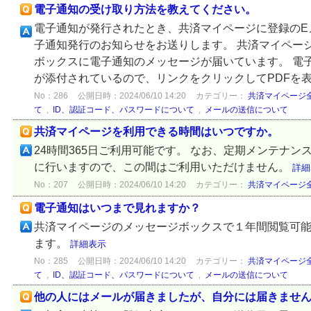
電子通知の受け取り方法を教えてください。
電子通知が発行されたとき、共済マイページに登録のE
子通知発行のお知らせをお送りします。 共済マイペー
ボックスに電子通知のメッセージが届いています。 電子
が添付されているので、リンクをクリックしてPDFを表示
No：286
公開日時：2024/06/10 14:20
カテゴリー：
共済マイページ
て
,
ID、認証コード、パスワードについて
,
メールの送信について
共済マイページを利用できる時間はいつですか。
24時間365日ご利用可能です。 なお、定期メンテナン
に行いますので、この間はご利用いただけません。
詳細
No：207
公開日時：2024/06/10 14:20
カテゴリー：
共済マイページ
電子通知はいつまで見れますか？
共済マイページのメッセージボックスで１年間閲覧可
ます。
詳細表示
No：285
公開日時：2024/06/10 14:20
カテゴリー：
共済マイページ
て
,
ID、認証コード、パスワードについて
,
メールの送信について
他の人にはメールが届きましたが、自分には届きませ