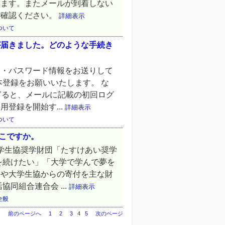
ります。またメールが到着しない
ご確認ください。
詳細表示
ついて
が届きました。どのような手続き
D・パスワード情報をお送りして
本登録をお願いいたします。 な
ぎると、メールに記載の初回ログ
登録を開始す...
詳細表示
ついて
どこですか。
大学生協奨学財団「たすけあい奨学
を続けたい」「大学で学んで夢を
様や大学生協からの寄付を主な財
同組合連合会 ...
詳細表示
全般
前のページへ
1
2
3
4
5
次のページ