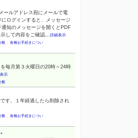
メールアドレス宛にメールで電
ジにログインすると、メッセージ
通知のメッセージを開くとPDF
して内容をご確認...
詳細表示
全般
,
各種お手続きについ
スを毎月第３火曜日の20時～24時
表示
全般
能です。１年経過したら削除され
全般
,
各種お手続きについ
ん。