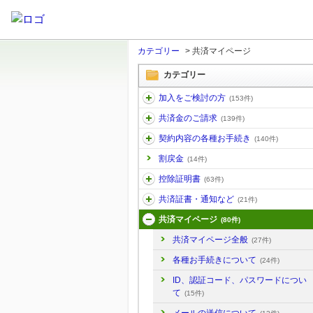
カテゴリー
>
共済マイページ
カテゴリー
加入をご検討の方
(153件)
共済金のご請求
(139件)
契約内容の各種お手続き
(140件)
割戻金
(14件)
控除証明書
(63件)
共済証書・通知など
(21件)
共済マイページ
(80件)
共済マイページ全般
(27件)
各種お手続きについて
(24件)
ID、認証コード、パスワードについ
て
(15件)