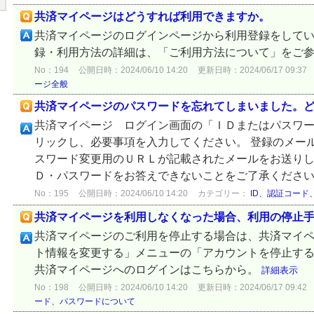
共済マイページはどうすれば利用できますか。
共済マイページのログインページから利用登録をしてい
録・利用方法の詳細は、「ご利用方法について」をご
No：194
公開日時：2024/06/10 14:20
更新日時：2024/06/17 09:37
ージ全般
共済マイページのパスワードを忘れてしまいました。
共済マイページ ログイン画面の「ＩＤまたはパスワ
リックし、必要事項を入力してください。 登録のメー
スワード変更用のＵＲＬが記載されたメールをお送りし
Ｄ・パスワードをお答えできないことをご了承くださ
No：195
公開日時：2024/06/10 14:20
カテゴリー：
ID、認証コード
共済マイページを利用しなくなった場合、利用の停止
共済マイページのご利用を停止する場合は、共済マイ
ト情報を変更する」メニューの「アカウントを停止する
共済マイページへのログインはこちらから。
詳細表示
No：198
公開日時：2024/06/10 14:20
更新日時：2024/06/17 09:42
ード、パスワードについて