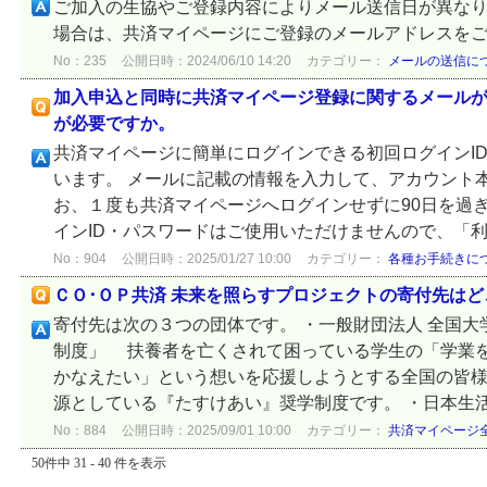
ご加入の生協やご登録内容によりメール送信日が異な
場合は、共済マイページにご登録のメールアドレスを
No：235
公開日時：2024/06/10 14:20
カテゴリー：
メールの送信に
加入申込と同時に共済マイページ登録に関するメール
が必要ですか。
共済マイページに簡単にログインできる初回ログインI
います。 メールに記載の情報を入力して、アカウント
お、１度も共済マイページへログインせずに90日を過
インID・パスワードはご使用いただけませんので、「利用
No：904
公開日時：2025/01/27 10:00
カテゴリー：
各種お手続きに
ＣＯ･ＯＰ共済 未来を照らすプロジェクトの寄付先は
寄付先は次の３つの団体です。 ・一般財団法人 全国
制度」 扶養者を亡くされて困っている学生の「学業
かなえたい」という想いを応援しようとする全国の皆
源としている『たすけあい』奨学制度です。 ・日本生活協
No：884
公開日時：2025/09/01 10:00
カテゴリー：
共済マイページ
50件中 31 - 40 件を表示