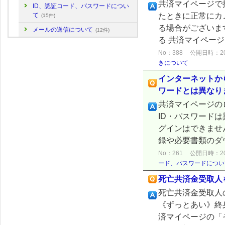
共済マイページで
ID、認証コード、パスワードについ
たときに正常にカ
て
(15件)
る場合がございま
メールの送信について
(12件)
る 共済マイペー
No：388
公開日時：2024
きについて
インターネットか
ワードとは異なり
共済マイページの
ID・パスワード
グインはできませ
録や必要書類のダ
No：261
公開日時：2024
ード、パスワードについ
死亡共済金受取人
死亡共済金受取人
《ずっとあい》終
済マイページの「