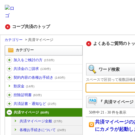
コープ共済のトップ
カテゴリー
>
共済マイページ
よくあるご質問のト
カテゴリー
加入をご検討の方
(153件)
共済金のご請求
ワード検索
(139件)
契約内容の各種お手続き
(140件)
スペースで区切って複数語検
割戻金
(14件)
控除証明書
(63件)
『 共済マイページ 
共済証書・通知など
(21件)
50件中 21 - 30 件を表示
共済マイページ
(80件)
共済マイページ全般
共済マイページの
(27件)
にカメラが起動し
各種お手続きについて
(24件)