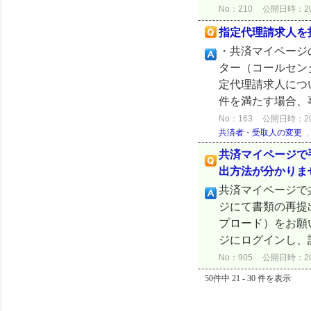
No：210
公開日時：2024
指定代理請求人を
・共済マイページ
ター（コールセン
定代理請求人につ
件を満たす場合、
No：163
公開日時：2024
共済者・受取人の変更
共済マイページで
出方法が分かりま
共済マイページで
ジにて書類の再提
プロード）をお願
ジにログインし、該
No：905
公開日時：2025
50件中 21 - 30 件を表示