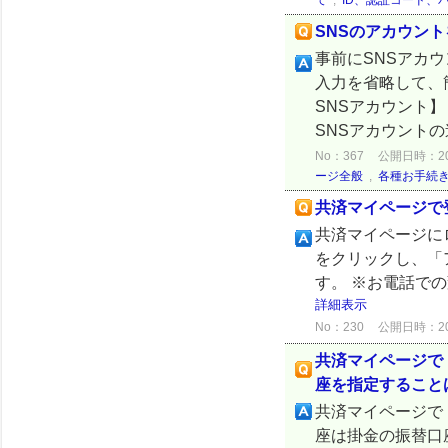
て
,
ID、認証コード、
SNSのアカウン
事前にSNSアカ
入力を省略して、
SNSアカウント】 
SNSアカウントの
No：367
公開日時：2024
ージ全般
,
各種お手続
共済マイページで
共済マイページに
をクリックし、「
す。 ※お電話で
詳細表示
No：230
公開日時：2024
共済マイページで
座を指定すること
共済マイページで
座は掛金の振替口