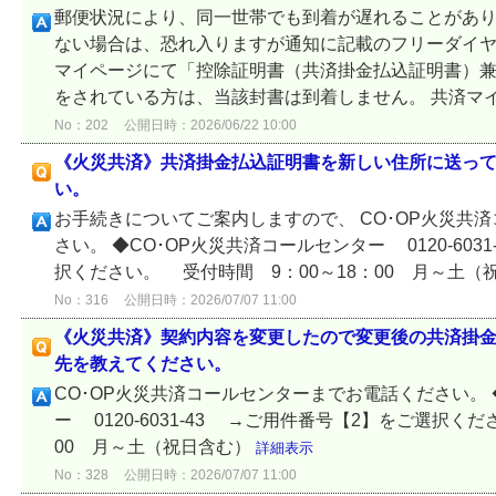
郵便状況により、同一世帯でも到着が遅れることがあり
ない場合は、恐れ入りますが通知に記載のフリーダイヤ
マイページにて「控除証明書（共済掛金払込証明書）兼
をされている方は、当該封書は到着しません。 共済マイ
No：202
公開日時：2026/06/22 10:00
《火災共済》共済掛金払込証明書を新しい住所に送っ
い。
お手続きについてご案内しますので、 CO･OP火災共
さい。 ◆CO･OP火災共済コールセンター 0120-603
択ください。 受付時間 9：00～18：00 月～土（
No：316
公開日時：2026/07/07 11:00
《火災共済》契約内容を変更したので変更後の共済掛
先を教えてください。
CO･OP火災共済コールセンターまでお電話ください。 
ー 0120-6031-43 →ご用件番号【2】をご選択く
00 月～土（祝日含む）
詳細表示
No：328
公開日時：2026/07/07 11:00