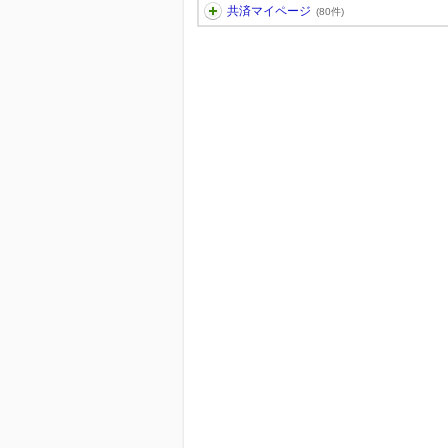
共済マイページ
(80件)