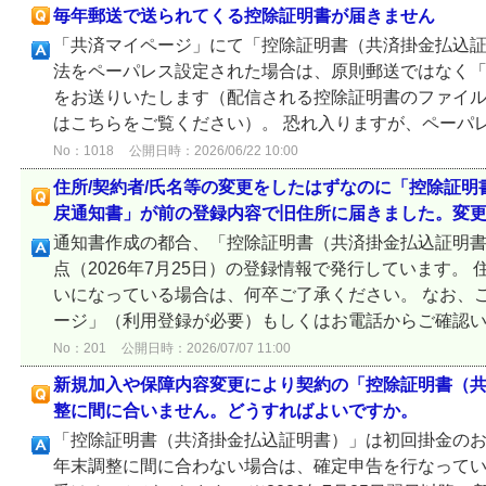
毎年郵送で送られてくる控除証明書が届きません
「共済マイページ」にて「控除証明書（共済掛金払込証
法をペーパレス設定された場合は、原則郵送ではなく
をお送りいたします（配信される控除証明書のファイル
はこちらをご覧ください）。 恐れ入りますが、ペーパレ
No：1018
公開日時：2026/06/22 10:00
住所/契約者/氏名等の変更をしたはずなのに「控除証明
戻通知書」が前の登録内容で旧住所に届きました。変
通知書作成の都合、「控除証明書（共済掛金払込証明書
点（2026年7月25日）の登録情報で発行しています。
いになっている場合は、何卒ご了承ください。 なお、
ージ」（利用登録が必要）もしくはお電話からご確認いた
No：201
公開日時：2026/07/07 11:00
新規加入や保障内容変更により契約の「控除証明書（
整に間に合いません。どうすればよいですか。
「控除証明書（共済掛金払込証明書）」は初回掛金の
年末調整に間に合わない場合は、確定申告を行なって