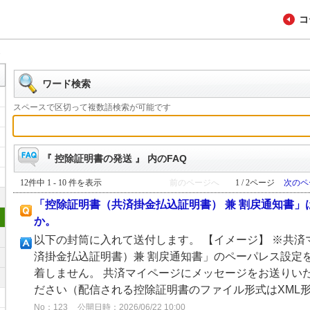
コ
送
ワード検索
スペースで区切って複数語検索が可能です
『 控除証明書の発送 』 内のFAQ
12件中 1 - 10 件を表示
前のページへ
1 / 2ページ
次のペ
「控除証明書（共済掛金払込証明書） 兼 割戻通知書
か。
以下の封筒に入れて送付します。 【イメージ】 ※共
済掛金払込証明書）兼 割戻通知書」のペーパレス設定
着しません。 共済マイページにメッセージをお送りい
ださい（配信される控除証明書のファイル形式はXML形式
No：123
公開日時：2026/06/22 10:00