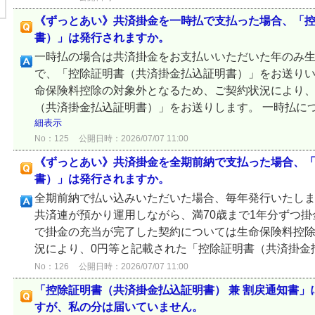
《ずっとあい》共済掛金を一時払で支払った場合、「
書）」は発行されますか。
一時払の場合は共済掛金をお支払いいただいた年のみ
で、「控除証明書（共済掛金払込証明書）」をお送り
命保険料控除の対象外となるため、ご契約状況により、
（共済掛金払込証明書）」をお送りします。 一時払につ
細表示
No：125
公開日時：2026/07/07 11:00
《ずっとあい》共済掛金を全期前納で支払った場合、
書）」は発行されますか。
全期前納で払い込みいただいた場合、毎年発行いたしま
共済連が預かり運用しながら、満70歳まで1年分ずつ掛
で掛金の充当が完了した契約については生命保険料控
況により、0円等と記載された「控除証明書（共済掛金払
No：126
公開日時：2026/07/07 11:00
「控除証明書（共済掛金払込証明書） 兼 割戻通知書
すが、私の分は届いていません。