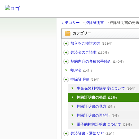
カテゴリー
>
控除証明書
>
控除証明書の発
カテゴリー
加入をご検討の方
(153件)
共済金のご請求
(139件)
契約内容の各種お手続き
(140件)
割戻金
(14件)
控除証明書
(63件)
生命保険料控除制度について
(16件)
控除証明書の発送
(12件)
控除証明書の見方
(5件)
控除証明書の再発行
(7件)
電子的控除証明書について
(23件)
共済証書・通知など
(21件)