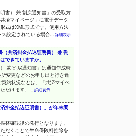
明書） 兼 割戻通知書」の受取方
「共済マイページ」に電子データ
形式はXML形式です。使用方法
ス設定されている場合...
詳細表示
書（共済掛金払込証明書） 兼 割
更はできていますか。
） 兼 割戻通知書」は通知作成時
 住所変更などのお申し出と行き違
ご契約状況などは、「共済マイペ
だけます。...
詳細表示
共済掛金払込証明書）」が年末調
お振替確認後の発行となります。
いただくことで生命保険料控除を