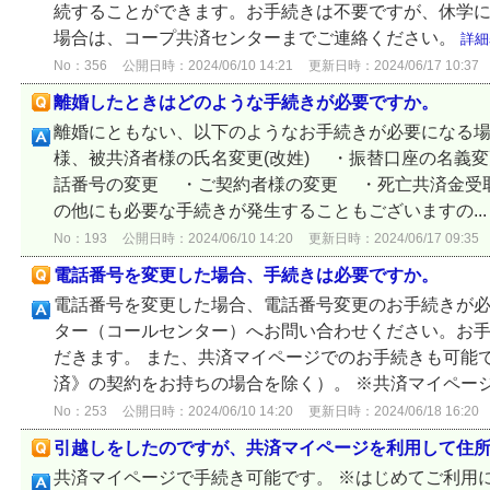
続することができます。お手続きは不要ですが、休学
場合は、コープ共済センターまでご連絡ください。
詳細
No：356
公開日時：2024/06/10 14:21
更新日時：2024/06/17 10:37
離婚したときはどのような手続きが必要ですか。
離婚にともない、以下のようなお手続きが必要になる
様、被共済者様の氏名変更(改姓) ・振替口座の名義
話番号の変更 ・ご契約者様の変更 ・死亡共済金受取
の他にも必要な手続きが発生することもございますの..
No：193
公開日時：2024/06/10 14:20
更新日時：2024/06/17 09:35
電話番号を変更した場合、手続きは必要ですか。
電話番号を変更した場合、電話番号変更のお手続きが必
ター（コールセンター）へお問い合わせください。お
だきます。 また、共済マイページでのお手続きも可能
済》の契約をお持ちの場合を除く）。 ※共済マイページを
No：253
公開日時：2024/06/10 14:20
更新日時：2024/06/18 16:20
引越しをしたのですが、共済マイページを利用して住
共済マイページで手続き可能です。 ※はじめてご利用