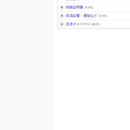
控除証明書
(63件)
共済証書・通知など
(21件)
共済マイページ
(80件)