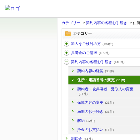
カテゴリー
>
契約内容の各種お手続き
>
住
カテゴリー
加入をご検討の方
(153件)
共済金のご請求
(139件)
契約内容の各種お手続き
(140件)
契約内容の確認
(33件)
住所・電話番号の変更
(11件)
契約者・被共済者・受取人の変更
(21件)
保障内容の変更
(21件)
満期のお手続き
(31件)
解約
(12件)
掛金のお支払い
(11件)
割戻金
(14件)