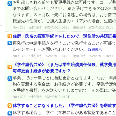
お引越しされる前でも変更手続きは可能です。コープ
までお問い合わせください。 ※お受けできるのはお引
なります。３ヶ月以上先にお引越しの場合は、お手数で
転居先の住所が、ご加入生協のエリア外の場合、生協の変
No：238
公開日時：2024/06/10 14:20
更新日時：2024/06/18 15:55
住所・氏名の変更手続きをしたので、現住所の共済証
再発行の申請手続きを行うことで発行することが可能
ルセンター）へお問い合わせください。
詳細表示
No：173
公開日時：2024/06/10 14:20
更新日時：2024/06/18 16:47
《学生総合共済》（または学生賠償責任保険、就学費
毎年更新手続きが必要ですか？
卒業までは一年ごとに自動更新となります。 なお、卒
約を更新する場合は、お手続きが必要です。 卒業予定
お手続き書類』をお送りいたしますので、その際にご
No：393
公開日時：2024/06/10 14:21
休学することになりました。《学生総合共済》を継続
休学する場合も、学生（学校に籍がある状態であるこ