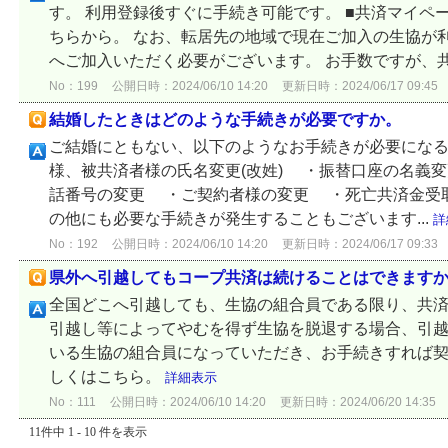
す。 利用登録後すぐに手続き可能です。 ■共済マイペ
ちらから。 なお、転居先の地域で現在ご加入の生協が
へご加入いただく必要がございます。 お手数ですが、共.
No：199
公開日時：2024/06/10 14:20
更新日時：2024/06/17 09:45
結婚したときはどのような手続きが必要ですか。
ご結婚にともない、以下のようなお手続きが必要にな
様、被共済者様の氏名変更(改姓) ・振替口座の名義
話番号の変更 ・ご契約者様の変更 ・死亡共済金受取
の他にも必要な手続きが発生することもございます...
詳
No：192
公開日時：2024/06/10 14:20
更新日時：2024/06/17 09:33
県外へ引越してもコープ共済は続けることはできます
全国どこへ引越しても、生協の組合員である限り、共
引越し等によってやむを得ず生協を脱退する場合、引
いる生協の組合員になっていただき、お手続きすれば契
しくはこちら。
詳細表示
No：111
公開日時：2024/06/10 14:20
更新日時：2024/06/20 14:35
11件中 1 - 10 件を表示