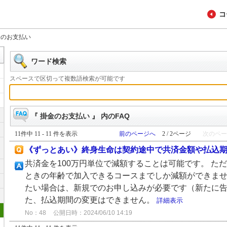
コ
金のお支払い
ワード検索
スペースで区切って複数語検索が可能です
『 掛金のお支払い 』 内のFAQ
11件中 11 - 11 件を表示
前のページへ
2 / 2ページ
次のペー
《ずっとあい》終身生命は契約途中で共済金額や払込
共済金を100万円単位で減額することは可能です。 た
ときの年齢で加入できるコースまでしか減額ができませ
たい場合は、新規でのお申し込みが必要です（新たに告
た、払込期間の変更はできません。
詳細表示
No：48
公開日時：2024/06/10 14:19