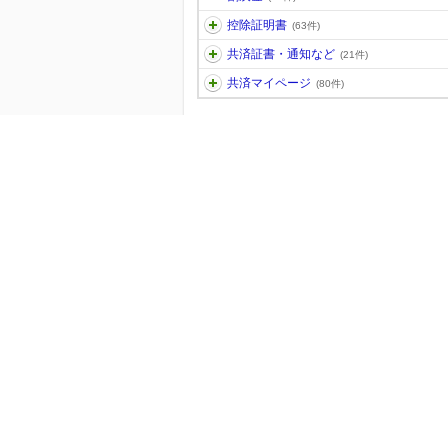
控除証明書
(63件)
共済証書・通知など
(21件)
共済マイページ
(80件)