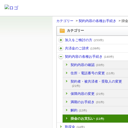
カテゴリー
>
契約内容の各種お手続き
>
掛
カテゴリー
加入をご検討の方
(153件)
共済金のご請求
(139件)
契約内容の各種お手続き
(140件)
契約内容の確認
(33件)
住所・電話番号の変更
(11件)
契約者・被共済者・受取人の変更
(21件)
保障内容の変更
(21件)
満期のお手続き
(31件)
解約
(12件)
掛金のお支払い
(11件)
割戻金
(14件)