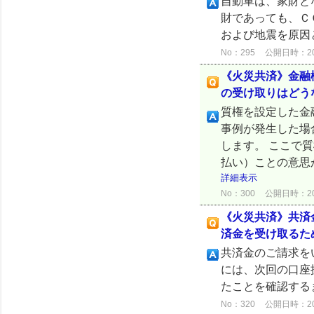
自動車は、家財と
財であっても、Ｃ
および地震を原因
No：295
公開日時：2024
《火災共済》金融
の受け取りはどう
質権を設定した金
事例が発生した場
します。 ここで
払い）ことの意思
詳細表示
No：300
公開日時：2024
《火災共済》共済
済金を受け取るた
共済金のご請求を
には、次回の口座
たことを確認する
No：320
公開日時：2024