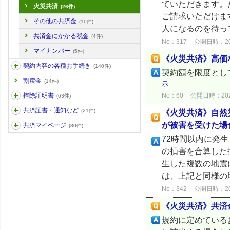
ていただきます。
火災共済
(26件)
ご請求いただけま
その他の共済金
(10件)
人になるのを待っ
共済金にかかる税金
(4件)
No：317
公開日時：2024
マイナンバー
(5件)
《火災共済》高価
契約内容の各種お手続き
(140件)
契約額を限度とし
割戻金
(14件)
示
No：60
公開日時：2024/
控除証明書
(63件)
共済証書・通知など
(21件)
《火災共済》自然
が被害を受けた場
共済マイページ
(80件)
72時間以内に発
の損害を合算した
生した複数の地震
は、上記と同様の
No：342
公開日時：2024
《火災共済》共済
規約に定めている