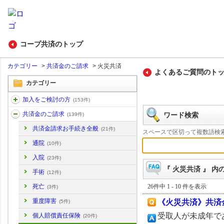
コープ共済のトップ
カテゴリー
>
共済金のご請求
>
火災共済
よくあるご質問のト
カテゴリー
加入をご検討の方
(153件)
共済金のご請求
ワード検索
(139件)
共済金請求お手続き全般
(21件)
スペースで区切って複数語検
通院
(10件)
入院
(23件)
『 火災共済 』 内の
手術
(12件)
26件中 1 - 10 件を表示
死亡
(3件)
重度障害
《火災共済》共済
(5件)
受取人が未成年で
個人賠償責任保険
(20件)