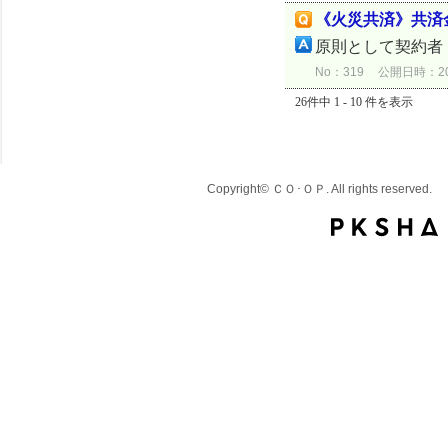
《火災共済》共済
原則として契約者
No：319
公開日時：2024
26件中 1 - 10 件を表示
Copyright© ＣＯ･ＯＰ. All rights reserved.