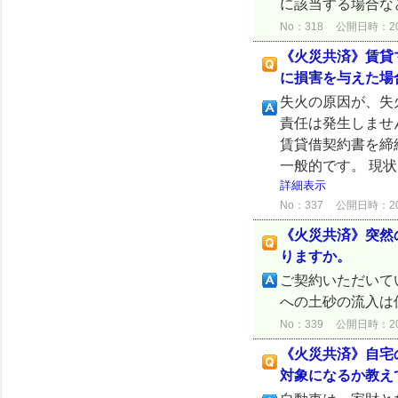
に該当する場合な
No：318
公開日時：2024
《火災共済》賃貸
に損害を与えた場
失火の原因が、失
責任は発生しませ
賃貸借契約書を締
一般的です。 現
詳細表示
No：337
公開日時：2024
《火災共済》突然
りますか。
ご契約いただいて
への土砂の流入は
No：339
公開日時：2024
《火災共済》自宅
対象になるか教え